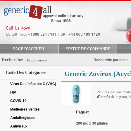
PAGE D'ACCUEIL
STATUT DE COMMANDE
Recherche:
Recherche par nom:
Liste Des Catégories
Generic Zovirax
(Acyc
Virus De L'hépatite C (VHC)
Zovirax est une médica
HIV
d'herpès de la peau, l
COVID-19
Meilleures Ventes
Paquet
Antiallergiques
200 mg x 30 pilules
Antiviraux