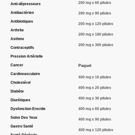
200 mg x 60 pilules
Anti-dépresseurs
Antibactérien
200 mg x 90 pilules
Antibiotiques
200 mg x 120 pilules
Arthrite
200 mg x 180 pilules
Asthme
200 mg x 360 pilules
Contraceptifs
Pression Artérielle
Cancer
Paquet
Cardiovasculaire
400 mg x 10 pilules
Cholestérol
400 mg x 20 pilules
Diabète
400 mg x 30 pilules
Diurétiques
Dysfonction Erectile
400 mg x 60 pilules
Soins Des Yeux
400 mg x 90 pilules
Gastro Santé
400 mg x 120 pilules